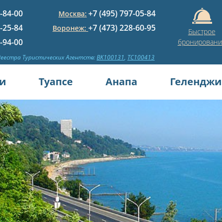
5-84-00
+7 (495) 797-05-84
Москва:
1-25-84
+7 (473) 228-60-95
Воронеж:
Быстрое
3-94-00
бронировани
Реестра Туристических Агентств:
BK100131
,
TC100413
и
Туапсе
Анапа
Геленджи