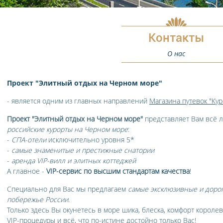
Контакты
О нас
Проект "Элитный отдых на Черном море"
- является одним из главных направлений
Магазина путевок "Ку
Проект "Элитный отдых на Черном море"
представляет Вам всё л
российские курорты на Черном море
:
-
СПА-отели
исключительно уровня 5*
-
самые знаменитые и престижные снатории
-
аренда VIP-вилл и элитных коттеджей
А главное -
VIP-сервис по высшим стандартам качества
!
Специально для Вас мы предлагаем
самые эксклюзивные и доро
побережье России
.
Только здесь Вы окунетесь в море шика, блеска, комфорт короле
VIP-процедуры и всё, что по-истине достойно только Вас!