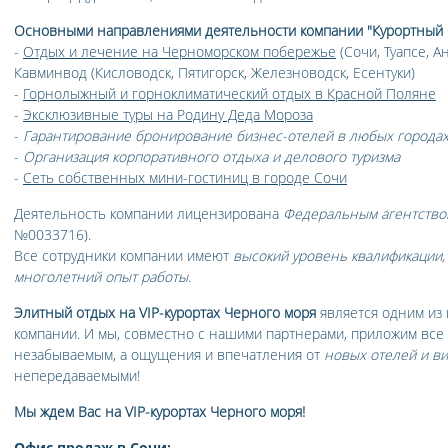
Основными направлениями деятельности компании "Курортный 
-
Отдых и лечение на Черноморском побережье
(Сочи, Туапсе, А
Кавминвод (Кисловодск, Пятигорск, Железноводск, Есентуки)
-
Горнолыжный и горноклиматический отдых в Красной Поляне
-
Эксклюзивные туры на Родину Деда Мороза
-
Гарантирование бронирование бизнес-отелей в любых городах
-
Организация корпоративного отдыха и делового туризма
-
Сеть собственных мини-гостиниц в городе Сочи
Деятельность компании лицензирована
Федеральным агентством
№0033716).
Все сотрудники компании имеют
высокий уровень квалификации,
многолетний опыт работы
.
Элитный отдых на VIP-курортах Черного моря
является одним из
компании. И мы, совместно с нашими партнерами, приложим все 
незабываемым, а ощущения и впечатления от
новых отелей и в
непередаваемыми!
Мы ждем Вас на VIP-курортах Черного моря!
Офис продаж в Сочи: