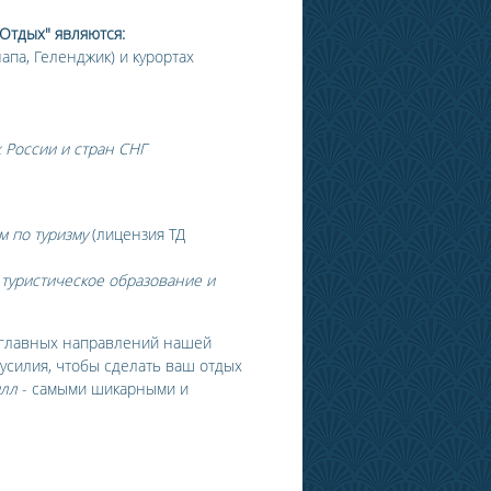
Отдых" являются:
напа, Геленджик) и курортах
 России и стран СНГ
 по туризму
(лицензия ТД
 туристическое образование и
 главных направлений нашей
усилия, чтобы сделать ваш отдых
илл
- самыми шикарными и