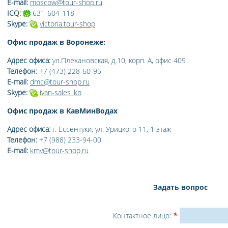
E-mail:
moscow@tour-shop.ru
ICQ:
631-604-118
Skype:
victoria.tour-shop
Офис продаж в Воронеже:
Адрес офиса:
ул.Плехановская, д.10, корп. А, офис 409
Телефон:
+7 (473) 228-60-95
E-mail:
dmc@tour-shop.ru
Skype:
ivan-sales_ko
Офис продаж в КавМинВодах
Адрес офиса:
г. Ессентуки, ул. Урицкого 11, 1 этаж
Телефон:
+7 (988) 233-94-00
E-mail:
kmv@tour-shop.ru
Задать вопрос
Контактное лицо:
*