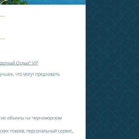
рортный Отдых" VIP
.
учшее, что могут предложить
гие объекты на Черноморском
вских покоев, персональный сервис,