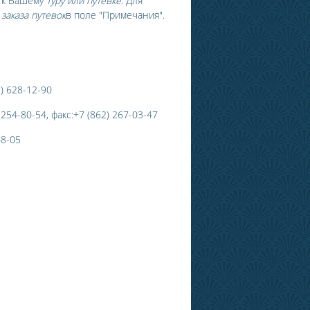
 к Вашему
туру или путевке
. Для
е
заказа путевок
в поле "Примечания".
5) 628-12-90
 254-80-54, факс:+7 (862) 267-03-47
48-05