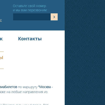
Оставьте свой номер
и мы вам перезвоним:
е
к
Контакты
ты
виабилетов
по маршруту
"Москва -
также на любые направления из