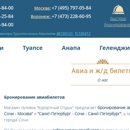
5-84-00
+7 (495) 797-05-84
Москва:
1-25-84
+7 (473) 228-60-95
Воронеж:
Быстрое
3-94-00
бронировани
Реестра Туристических Агентств:
BK100131
,
TC100413
и
Туапсе
Анапа
Геленджи
Авиа и ж/д биле
О нас
Бронирование авиабилетов
Магазин путевок "Курортный Отдых" предлагает
бронирование а
Сочи - Москва"
и
"Санкт-Петербург - Сочи - Санкт-Петербург"
, а 
города
Сочи
.