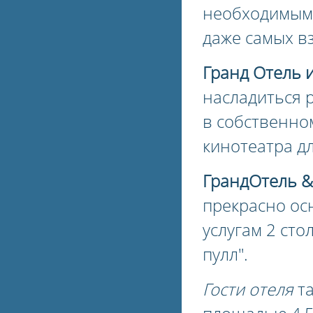
необходимым
даже самых в
Гранд Отель и
насладиться 
в собственном
кинотеатра д
ГрандОтель &
прекрасно ос
услугам 2 сто
пулл".
Гости отеля
та