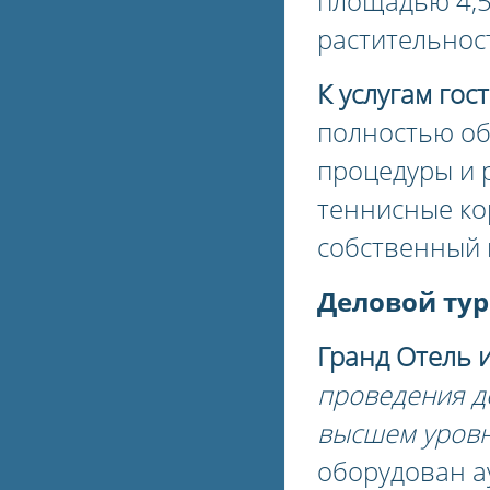
площадью 4,5
растительнос
К услугам гос
полностью об
процедуры и 
теннисные ко
собственный 
Деловой тур
Гранд Отель и
проведения д
высшем уров
оборудован ау