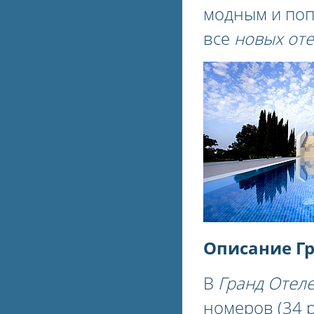
модным и по
все
новых оте
Описание Гр
В
Гранд Отеле
номеров (34 