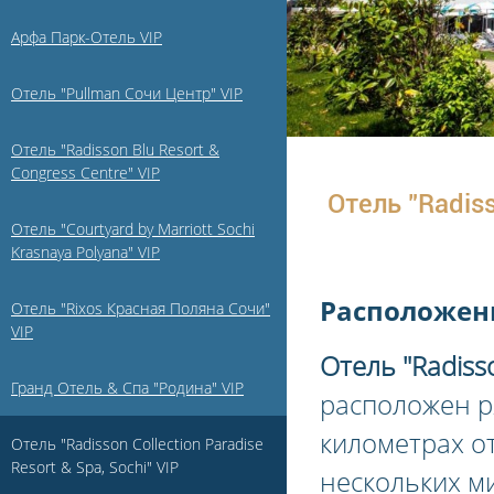
Арфа Парк-Отель VIP
Отель "Pullman Сочи Центр" VIP
Отель "Radisson Blu Resort &
Congress Centre" VIP
Отель "Radiss
Отель "Courtyard by Marriott Sochi
Krasnaya Polyana" VIP
Расположен
Отель "Rixos Красная Поляна Сочи"
VIP
Отель "Radisso
Гранд Отель & Спа "Родина" VIP
расположен р
километрах о
Отель "Radisson Collection Paradise
Resort & Spa, Sochi" VIP
нескольких м