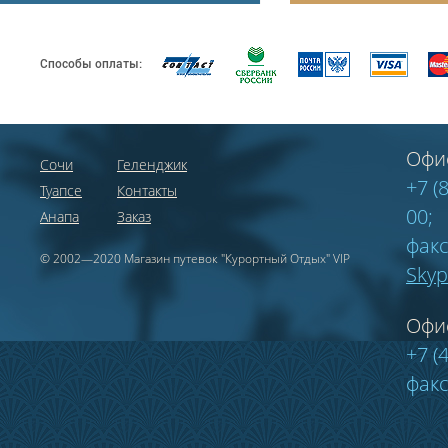
Способы оплаты:
Офи
Сочи
Геленджик
+7 (
Туапсе
Контакты
00;
Анапа
Заказ
факс
© 2002—2020 Магазин путевок "Курортный Отдых" VIP
Sky
Офи
+7 (
факс