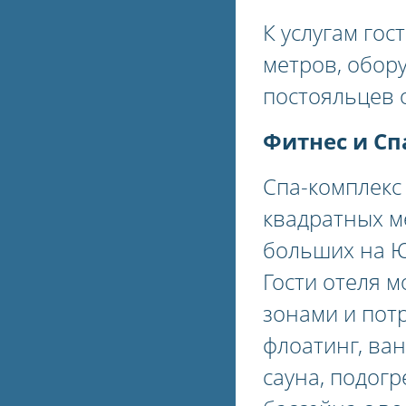
К услугам го
метров, обор
постояльцев 
Фитнес и Сп
Спа-комплекс
квадратных ме
больших на Ю
Гости отеля 
зонами и пот
флоатинг, ван
cауна, подог