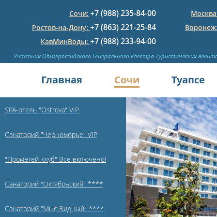
+7 (988) 235-84-00
Сочи:
Москва
+7 (863) 221-25-84
Ростов-на-Дону:
Воронеж
+7 (988) 233-94-00
КавМинВоды:
Участник Общероссийского Генерального Реестра Туристических Агент
Главная
Сочи
Туапсе
SPA-отель "Ostrova" VIP
Санаторий "Черноморье" VIP
"Прометей-клуб" Все включено!
Санаторий "Октябрьский" ****
Санаторий "Мыс Видный" ****