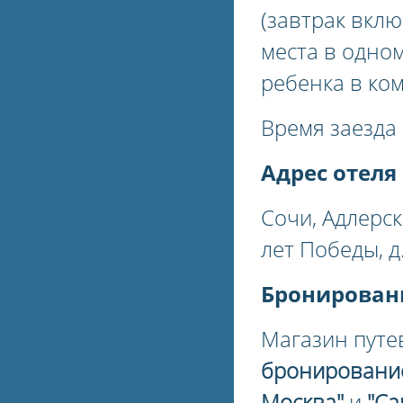
(завтрак вкл
места в одном
ребенка в ком
Время заезда 
Адрес отеля
Сочи, Адлерс
лет Победы, д
Бронирован
Магазин путе
бронировани
Москва"
и
"Са