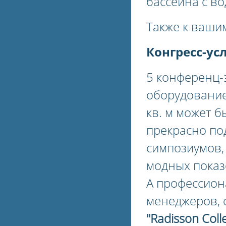
бассейна с во
Также к вашим
Конгресс-ус
5 конференц-
оборудование
кв. м может б
прекрасно по
симпозиумов,
модных показ
А профессион
менеджеров, 
"Radisson Coll