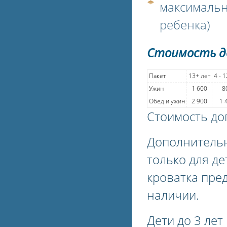
максимальн
ребенка)
Стоимость д
Пакет
13+ лет
4 - 
Ужин
1 600
8
Обед и ужин
2 900
1 
Стоимость до
Дополнительн
только для де
кроватка пре
наличии.
Дети до 3 ле