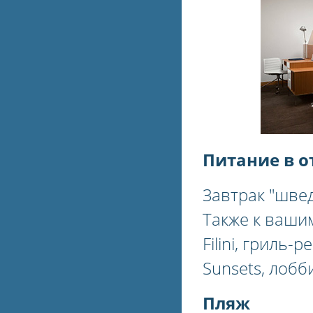
Питание в о
Завтрак "шве
Также к вашим
Filini, гриль
Sunsets, лобб
Пляж