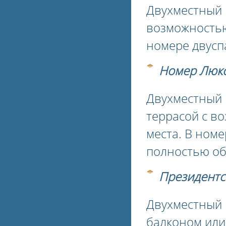
Двухместный 
возможностью
номере двусп
Номер Люк
Двухместный 
террасой с в
места. В номе
полностью об
Президентс
Двухместный 
балконом или