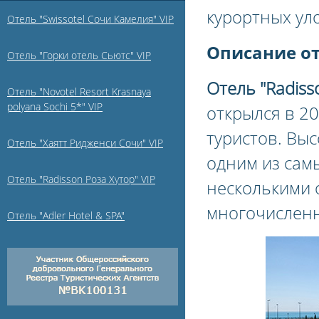
курортных ул
Отель "Swissotel Сочи Камелия" VIP
Описание о
Отель "Горки отель Сьютс" VIP
Отель "Radisso
Отель "Novotel Resort Krasnaya
polyana Sochi 5*" VIP
открылся в 20
туристов. Вы
Отель "Хаятт Ридженси Сочи" VIP
одним из сам
Отель "Radisson Роза Хутор" VIP
несколькими 
многочислен
Отель "Adler Hotel & SPA"