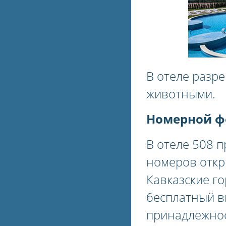
В отеле разр
животными.
Номерной ф
В отеле 508 
номеров откр
Кавказские г
бесплатный в
принадлежнос