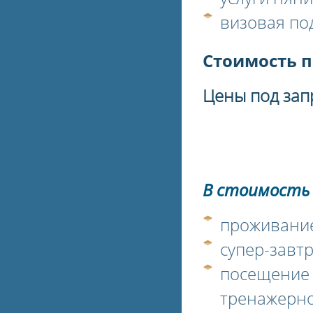
визовая по
Стоимость п
Цены под зап
В стоимость
проживани
супер-завтр
посещение 
тренажерно