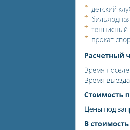
детский клу
бильярдная
теннисный 
прокат спо
Расчетный 
Время поселе
Время выезда
Стоимость п
Цены под зап
В стоимость