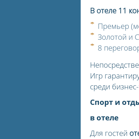
В отеле 11 к
Премьер (м
Золотой и 
8 перегово
Непосредстве
Игр гарантир
среди бизнес-
Спорт и отд
в отеле
Для гостей
от