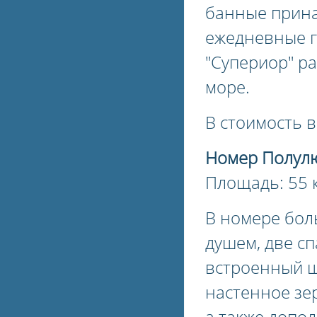
банные прина
ежедневные г
"Супериор" ра
море.
В стоимость 
Номер Полул
Площадь: 55 к
В номере бол
душем, две с
встроенный ш
настенное зер
а также допо