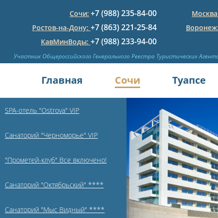
+7 (988) 235-84-00
Сочи:
Москва
+7 (863) 221-25-84
Ростов-на-Дону:
Воронеж
+7 (988) 233-94-00
КавМинВоды:
Участник Общероссийского Генерального Реестра Туристических Агент
Главная
Сочи
Туапсе
SPA-отель "Ostrova" VIP
Санаторий "Черноморье" VIP
"Прометей-клуб" Все включено!
Санаторий "Октябрьский" ****
Санаторий "Мыс Видный" ****