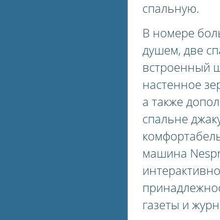
спальную.
В номере бол
душем, две с
встроенный ш
настенное зер
а также допо
спальне джаку
комфортабель
машина Nespr
интерактивно
принадлежнос
газеты и журн