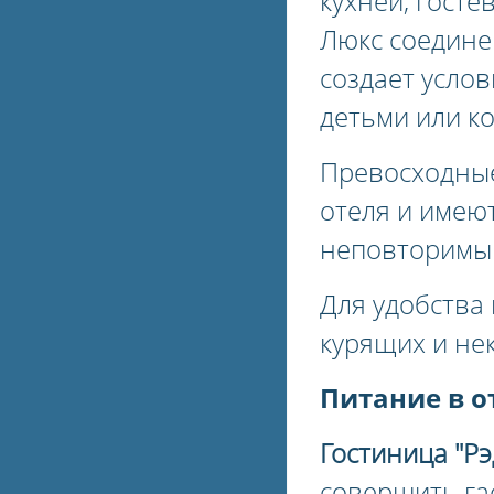
кухней, госте
Люкс соедине
создает усло
детьми или к
Превосходные
отеля и имеют
неповторимый
Для удобства 
курящих и не
Питание в о
Гостиница "Рэ
совершить га