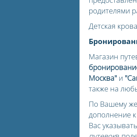
родителями р
Детская крова
Бронирован
Магазин путе
бронировани
Москва"
и
"Са
также на люб
По Вашему ж
дополнение 
Вас указыват
путевок
в пол