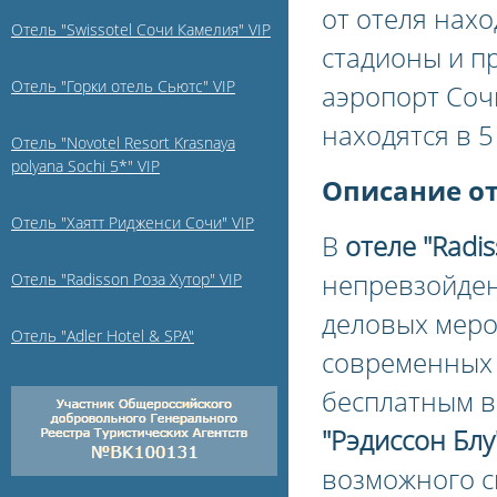
от отеля нах
Отель "Swissotel Сочи Камелия" VIP
стадионы и п
Отель "Горки отель Сьютс" VIP
аэропорт Соч
находятся в 5
Отель "Novotel Resort Krasnaya
polyana Sochi 5*" VIP
Описание о
Отель "Хаятт Ридженси Сочи" VIP
В
отеле "Radis
непревзойден
Отель "Radisson Роза Хутор" VIP
деловых меро
Отель "Adler Hotel & SPA"
современных 
бесплатным в
"Рэдиссон Блу
возможного сп