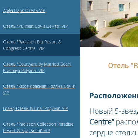
Арфа Парк-Отель VIP
Отель "Pullman Сочи Центр" VIP
Отель "Radisson Blu Resort &
Congress Centre" VIP
Отель "Courtyard by Marriott Sochi
Отель "R
Krasnaya Polyana" VIP
Отель "Rixos Красная Поляна Сочи"
VIP
Расположен
Гранд Отель & Спа "Родина" VIP
Новый 5-зве
Centre"
распол
Отель "Radisson Collection Paradise
сердце столи
Resort & Spa, Sochi" VIP