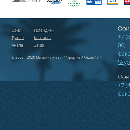
Способы оплаты:
Офи
Сочи
Геленджик
+7 (
Туапсе
Контакты
00;
Анапа
Заказ
факс
© 2002—2020 Магазин путевок "Курортный Отдых" VIP
Sky
Офи
+7 (
факс