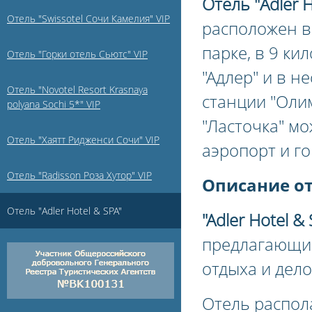
Отель "Adler H
Отель "Swissotel Сочи Камелия" VIP
расположен в
парке, в 9 к
Отель "Горки отель Сьютс" VIP
"Адлер" и в 
Отель "Novotel Resort Krasnaya
станции "Олим
polyana Sochi 5*" VIP
"Ласточка" мо
Отель "Хаятт Ридженси Сочи" VIP
аэропорт и г
Отель "Radisson Роза Хутор" VIP
Описание о
Отель "Adler Hotel & SPA"
"Adler Hotel & 
предлагающи
отдыха и дело
Отель распол