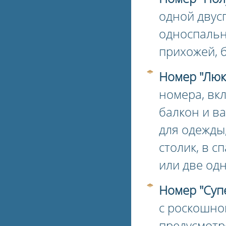
одной двус
односпальн
прихожей, 
Номер "Люк
номера, вк
балкон и в
для одежды
столик, в с
или две од
Номер "Суп
с роскошно
предусмотр