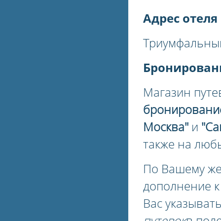
Адрес отеля
Триумфальный
Бронирован
Магазин путе
бронировани
Москва"
и
"Са
также на люб
По Вашему ж
дополнение 
Вас указыват
путевок
в пол