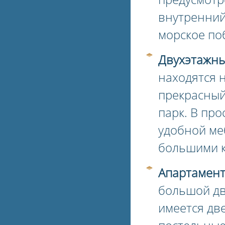
внутренний
морское по
Двухэтажны
находятся н
прекрасный
парк. В про
удобной меб
большими к
Апартамент
большой дв
имеется дв