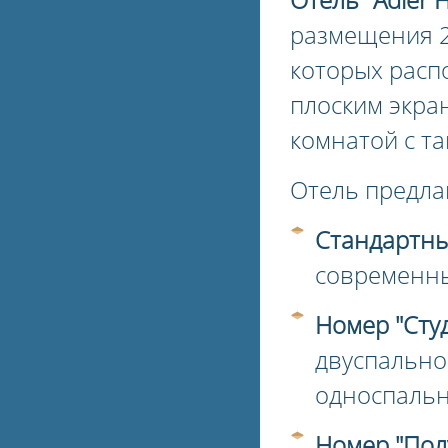
размещения 2
которых расп
плоским экра
комнатой с т
Отель предла
Стандартны
современн
Номер "Сту
двуспальной
односпаль
Номер "Пол