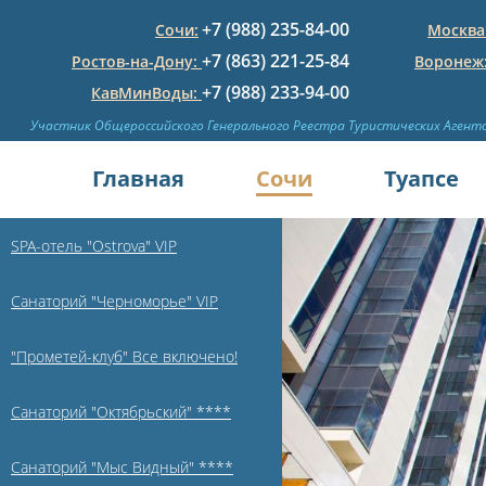
+7 (988) 235-84-00
Сочи:
Москва
+7 (863) 221-25-84
Ростов-на-Дону:
Воронеж
+7 (988) 233-94-00
КавМинВоды:
Участник Общероссийского Генерального Реестра Туристических Агент
Главная
Сочи
Туапсе
SPA-отель "Ostrova" VIP
Санаторий "Черноморье" VIP
"Прометей-клуб" Все включено!
Санаторий "Октябрьский" ****
Санаторий "Мыс Видный" ****