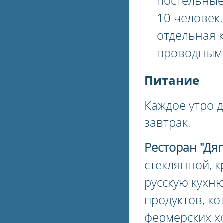
постельные
10 человек
отдельная 
проводным
Питание
Каждое утро д
завтрак.
Ресторан "Дя
стеклянной, 
русскую кухн
продуктов, к
фермерских х