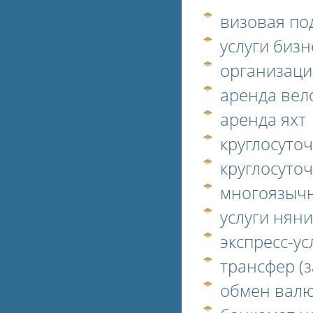
визовая по
услуги биз
организаци
аренда вел
аренда яхт
круглосуто
круглосуто
многоязыч
услуги нян
экспресс-у
трансфер (
обмен вал