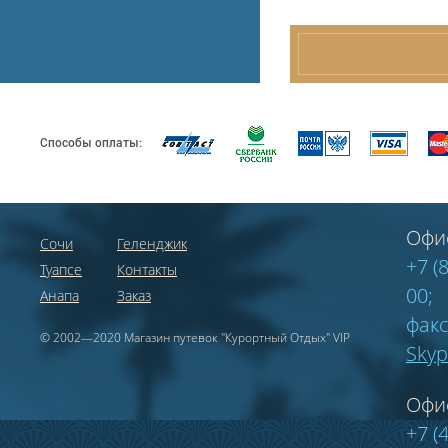
Способы оплаты:
Офи
Сочи
Геленджик
+7 (
Туапсе
Контакты
00;
Анапа
Заказ
факс
© 2002—2020 Магазин путевок "Курортный Отдых" VIP
Sky
Офи
+7 (