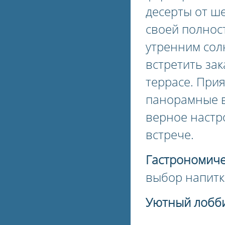
десерты от ш
своей полнос
утренним сол
встретить за
террасе. При
панорамные в
верное настр
встрече.
Гастрономичес
выбор напитк
Уютный лобб