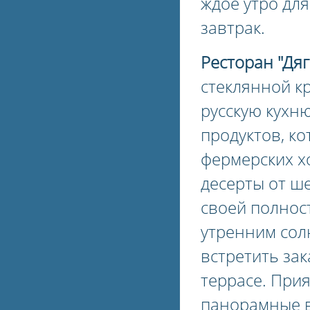
ждое утро для
завтрак.
Ресторан "Дя
стеклянной к
русскую кухн
продуктов, к
фермерских х
десерты от ш
своей полнос
утренним сол
встретить за
террасе. При
панорамные в